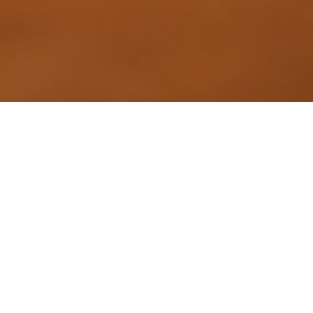
TRAUMHAFTE LAGE…
Tennis im Herzen von München und doch mitten im Grünen,
direkt am Isarhochufer in München Obergiesing können unsere
Mitglieder und Gäste ihren Sport genießen.
LAGEPLAN UND ANFAHRT